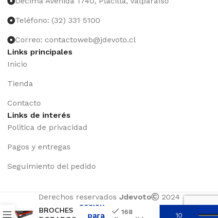
Décima Avenida 1740, Placilla, Valparaíso
Teléfono: (32) 331 5100
Correo: contactoweb@jdevoto.cl
Links principales
Inicio
Tienda
Contacto
Links de interés
Politica de privacidad
Pagos y entregas
Seguimiento del pedido
Iniciar
Derechos reservados
Jdevoto
2024
sesión
BROCHES
168
para