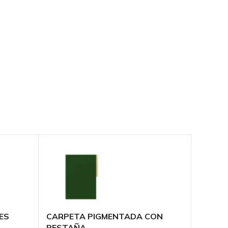
ES
CARPETA PIGMENTADA CON
CARPE
PESTAÑA
PESTA