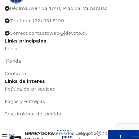
Décima Avenida 1740, Placilla, Valparaíso
Teléfono: (32) 331 5100
Correo: contactoweb@jdevoto.cl
Links principales
Inicio
Tienda
Contacto
Links de interés
Politica de privacidad
Pagos y entregas
Seguimiento del pedido
Iniciar
sesión
Derechos reservados
Jdevoto
2024
GRAPADORA
34
para