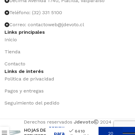
Décima Avenida 1740, Placilla, Valparaíso
Teléfono: (32) 331 5100
Correo: contactoweb@jdevoto.cl
Links principales
Inicio
Tienda
Contacto
Links de interés
Politica de privacidad
Pagos y entregas
Seguimiento del pedido
Iniciar
Derechos reservados
Jdevoto
2024
sesión
HOJAS DE
6410
para